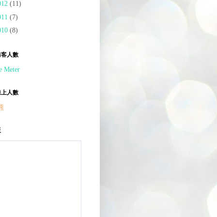
012
(11)
011
(7)
010
(8)
訪客人數
線上人數
熊
板