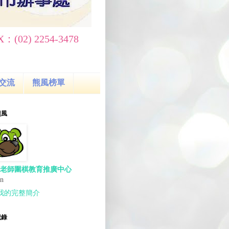
(02) 2254-3478
交流
熊風榜單
熊風
老師圍棋教育推廣中心
an
我的完整簡介
紀錄