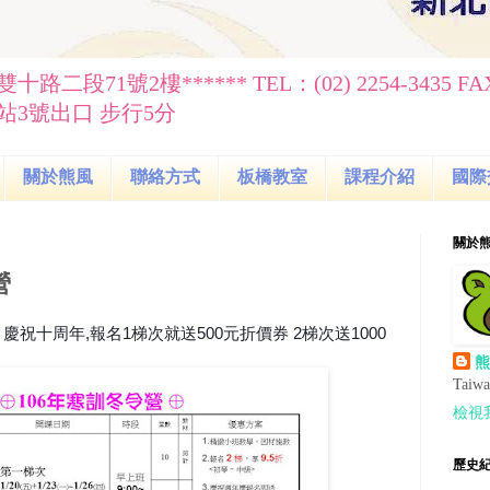
雙十路二段71號2樓****** TEL：(02) 2254-3435 FAX：
3號出口 步行5分
關於熊風
聯絡方式
板橋教室
課程介紹
國際
關於
營
 慶祝十周年,報名1梯次就送500元折價券 2梯次送1000
熊
Taiw
檢視
歷史