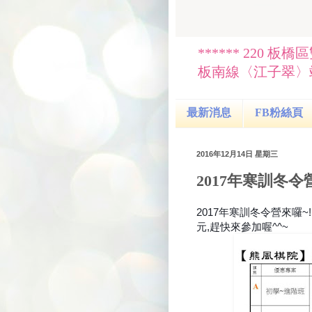
****** 220 板橋區
板南線〈江子翠〉站
最新消息
FB粉絲頁
2016年12月14日 星期三
2017年寒訓冬令
2017年寒訓冬令營來囉~!
元,趕快來參加喔^^~