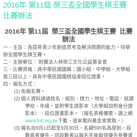
2016年 第11屆 榮三盃全國學生棋王賽
比賽辦法
2016
年
第
11
屆
榮三盃全國學生棋王賽
比賽
辦法
一、主旨：為提昇青少年創造思考及解決問題的能力，特舉
辦全國學生棋王賽。
二、主辦單位：
財團法人林榮三文化公益基金會
三、比賽資格：具中華民國國籍；國小組、中學組
、
大學組
皆三段以上，具有中華民國圍棋協會段位證書。
四、報名方式：
(1)
免報名費。
(2)
個人資料請填姓名、組別、棋力、地址、電話、就讀
學校、年級。並附學生證影本（大學組加附身分證
影本）、段位證書影本。（報名表格備索，請上網
www.lrsf.org.tw
下載，或來電向基金會索取。）
(3)
報名自
9
月
1
日起至
9
月
30
日，名額
500
名為原則，段
數高者優先，同段數者以報名先後取得優先參賽資