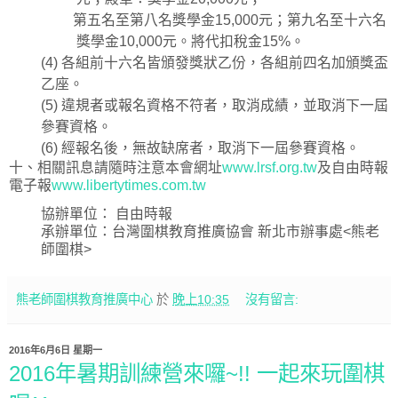
第五名至第八名獎學金
15,000
元；第九名至十六名
獎學金
10,000
元。將代扣稅金
15%
。
(4)
各組前十六名皆頒發獎狀乙份，各組前四名加頒獎盃
乙座。
(5)
違規者或報名資格不符者，取消成績，並取消下一屆
參賽資格。
(6)
經報名後，無故缺席者，取消下一屆參賽資格。
十、相關訊息請隨時注意本會網址
www.lrsf.org.tw
及自由時報
電子報
www.libertytimes.com.tw
協辦單位：
自由時報
承辦單位：台灣圍棋教育推廣協會
新北市辦事處
<
熊老
師圍棋
>
熊老師圍棋教育推廣中心
於
晚上10:35
沒有留言:
2016年6月6日 星期一
2016年暑期訓練營來囉~!! 一起來玩圍棋