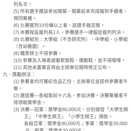
列名次。
(5)
所有選手應該參加開幕，開幕前未完成報到手續者，
視同棄權。
(6)
比賽遲到
10
分鐘以上者，該選手裁定敗。
(7)
本賽程設裁判長
1
人，參賽選手一律服從裁判判決。
(8)
比賽組別：大學組（不含研究所）、中學組、小學組
（含幼稚園）。
(9)
職業棋士不得參賽。
(10)
參賽及入場者請著軟墊鞋、運動鞋，並不得喧嘩。
(11)
其他未盡事宜得由主辦單位隨時修正公布。
九、獎勵辦法：
(1)
參賽者均可獲紀念品乙份，主辦單位並提供參賽者午
餐。
(2)
選拔賽
—
各組取前十六名，參加決賽。決賽棄權者不
得領取獎學金。
(3)
決賽
—
冠軍：獎學金
60,000
元，分別頒發「大學生棋
王」「中學生棋王」「小學生棋王」頭銜。
各組亞軍：獎學金
40,000
元；季軍：獎學金
30,000
元；殿軍：獎學金
20,000
元；