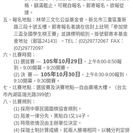
格，額滿截止，可親自報名、郵寄報名。欲報從
速。
五、報名地點：林榮三文化公益基金會，新北巿三重區重新
路三段十號五樓。郵寄報名者請在信封上註明「參加榮
三盃全國學生棋王賽」並請標明組別，掛號郵寄本基金
會地址（郵區
24143
）。
TEL
：
(02)29772067 FAX
：
(02)29772097
六、比賽時間：
105
年
10
月
29
日
(1)
選拔賽
—
，上午
8:00-8:50
報
到，
9:00
開幕，
9:20
開賽。
105
年
10
月
30
日
(2)
決
賽
—
，上午
8:30-9:00
報到，
9:10
開幕，
9:30
開賽。
七、比賽地點：選拔賽及決賽地點
—
自由廣場大樓。（台北
市內湖區瑞光路
399
號）
八、比賽規則：
(1)
採用中華民國圍棋協會規則。
(2)
局差一律分先，
黑貼白
3
又
3/4
子
。
(3)
時限依情況由主辦單位決定。
(4)
採瑞士制計算成績，若兩人勝場相同，以輔分判定排