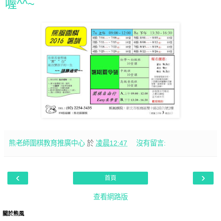
喔^^~
熊老師圍棋教育推廣中心
於
凌晨12:47
沒有留言:
‹
›
首頁
查看網路版
關於熊風